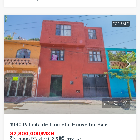
FOR SALE
1990 Palmita de Landeta, House for Sale
$2,800,000/MXN
4
2.5
1990
113
m²