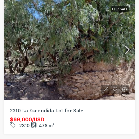
FOR SALE
2310 La Escondida Lot for Sale
$69,000/USD
2310
478
m²