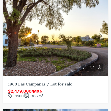
1900 Las Campanas / Lot for sale
$2,479,000/MXN
1900
366
m²