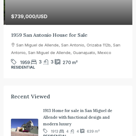
$739,000
/USD
1959 San Antonio House for Sale
San Miguel de Allende, San Antonio, Orizaba 112b, San
Antonio, San Miguel de Allende, Guanajuato, Mexico
3
3
1959
270
m²
RESIDENTIAL
Recent Viewed
1913 Home for sale in San Miguel de
Allende with functional design and
modern luxury
4
4
1913
639
m²