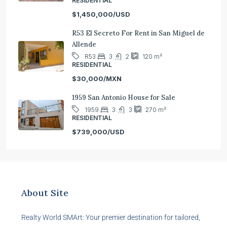
RESIDENTIAL
$1,450,000/USD
R53 El Secreto For Rent in San Miguel de
Allende
3
2
R53
120
m²
RESIDENTIAL
$30,000/MXN
1959 San Antonio House for Sale
3
3
1959
270
m²
RESIDENTIAL
$739,000/USD
About Site
Realty World SMArt: Your premier destination for tailored,