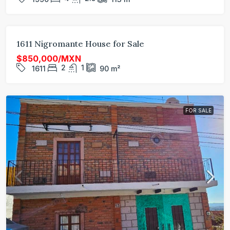
FOR SALE
1611 Nigromante House for Sale
$850,000/MXN
2
1
1611
90
m²
FOR SALE